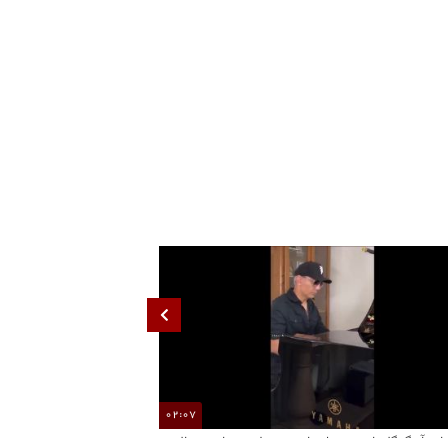
02:07
انی آهنگ گل یاس توسط شادمهر عقیلی پس از ۲۸ سال
بازخوانی آهنگ گل یاس توس