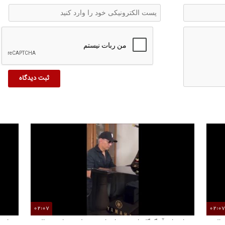
02:07
02:0
بازخوانی آهنگ گل یاس توسط شادمهر عقیلی پس از ۲۸ سال
بازخو