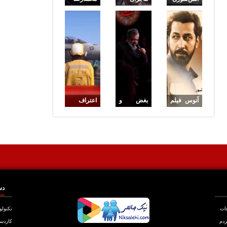
در پایگاه
سیلی
گلزار و خبر
آمریکا در
محکم
تولد فرزند
پی حملات
جمشید
با پانتومیم
ایران
شاه‌محمدی
به مهران
مدیری!
آنوس فیلم
بغض و
اعتراف
«زنده‌شور»
گریه شدید
سنگین
با بازی
قالیباف با
رئیس
بهرام
مداحی
مؤسسه
افشاری و
محمود
یهودی
حامد بهداد
کریمی
امنیت ملی
آمریکا:
هیمنه
دس
آمریکا
مقابل ایران
عات
تکنولو
فرو ریخت
ردم
کاردس