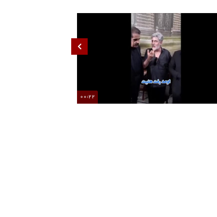
00:22
حضور «قیصر» در یکی از هیئات مذهبی قم
مصطفی راغب قطعه «ود