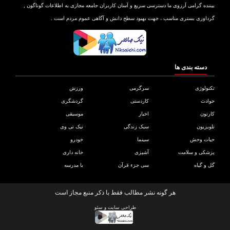
نده گرامی آرزوی ما دسترسی سریع و آسان کاربران جامعه مجازی به اطلاعات گوناگون ,
اوری بستری مناسب ، جهت بهبود سطح دانش و آگاهی عموم مردم است .
دسته بندی ها
ولوژی
سرگرمی
ورزش
دث
کاردستی
گردشگری
تون
اخبار
موسیقی
یزیون
سبک زندگی
نیک تی وی
ات وحش
سینما
خودرو
کی و سلامت
آشپزی
خانه داری
و گیاه
سی جزء قرآن
با مدرسه
هر گونه نشر مطالب فقط با ذکر منبع مجاز است
طراحی سایت
و
سئو