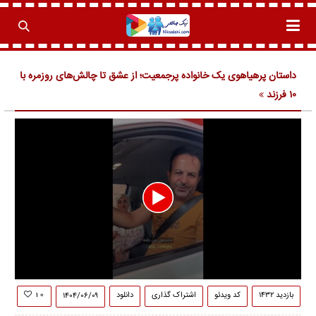
داستان پرهیاهوی یک خانواده پرجمعیت؛ از عشق تا چالش‌های روزمره با
۱۰ فرزند
0
seconds
بازدید ۱۴۳۲
کد ویدئو
اشتراک گذاری
دانلود
۱۴۰۴/۰۶/۰۹
۱۰
of