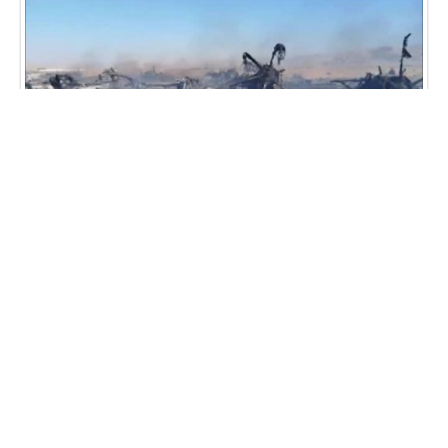
پدیده‌ای در آسمان ایران که خلبان آمریکایی را وحشت‌زده کرد
فیلم لحظه وقوع زلزله در ونزوئلا؛ وحشت و ویرانی در خیابان آتلانتیدا