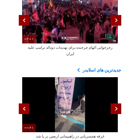
02:01
رجزخوانی الهام چرخنده برای تهدیدات دونالد ترامپ علیه
هشدار صداوسیم
ایران
جدیدترین های اسلایدر
00:21
غرفه همسریابی در راهپیمایی اربعین بر پا شد
تجمعات م