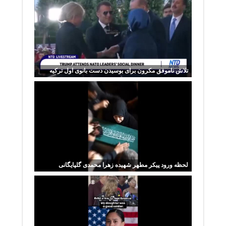
تلاش ناموفق مکرون برای بوسیدن دست بانوی اول ترکیه
لحظه ورود پیکر مطهر شهیده زهرا محمدی گلپایگانی