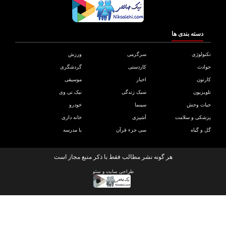
دسته بندی ها
ولوژی
سرگرمی
ورزش
دث
کاردستی
گردشگری
تون
اخبار
موسیقی
یزیون
سبک زندگی
نیک تی وی
ات وحش
سینما
خودرو
کی و سلامت
آشپزی
خانه داری
و گیاه
سی جزء قرآن
با مدرسه
هر گونه نشر مطالب فقط با ذکر منبع مجاز است
طراحی سایت
و
سئو