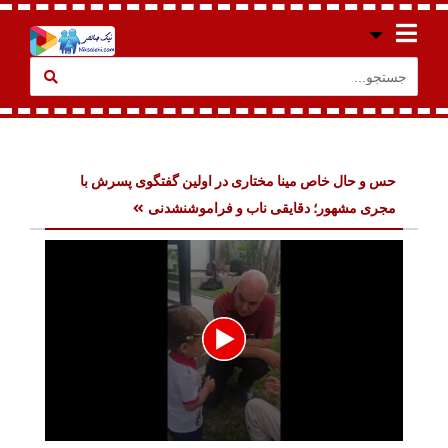
حس و حال خاص مینا مختاری در اولین گفتگوی پسرش با
مجری مشهور؛ دقایقی ناب و فراموشنشدنی