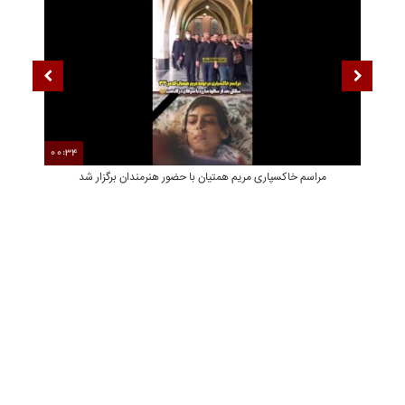
00:34
00
مراسم خاکسپاری مریم همتیان با حضور هنرمندان برگزار شد
سک