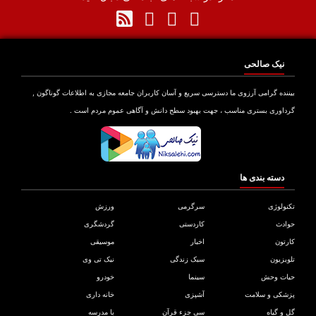
نیک صالحی
نده گرامی آرزوی ما دسترسی سریع و آسان کاربران جامعه مجازی به اطلاعات گوناگون ,
اوری بستری مناسب ، جهت بهبود سطح دانش و آگاهی عموم مردم است .
دسته بندی ها
ولوژی
سرگرمی
ورزش
دث
کاردستی
گردشگری
تون
اخبار
موسیقی
یزیون
سبک زندگی
نیک تی وی
ات وحش
سینما
خودرو
کی و سلامت
آشپزی
خانه داری
و گیاه
سی جزء قرآن
با مدرسه