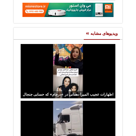
ویدیوهای مشابه
اظهارات عجیب المیرا دهقانی در «درجام» که حسابی جنجال
شد