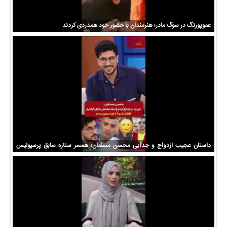
عموپورنگ در سوگ مادر؛ هنرمندان با حضور خود همدردی کردند
داستان عجیب ازدواج و جدایی محسن مسلمان؛ همسر ستاره سابق پرسپولیس
چقدر مهریه گرفت؟