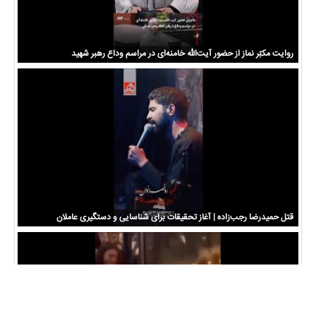
روایت مکبّر نماز از حضور آیت‌الله خامنه‌ای در مراسم وداع رهبر شهید
قتل حمیدرضا رجب‌زاده | آغاز تحقیقات برای شناسایی و دستگیری عاملان