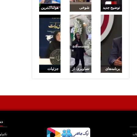
توضیح جدید
شوخی
هولناک‌ترین
درباره
بامزه گوهر
جنایت
نگهداری
خیراندیش
خانوادگی
پیکر رهبر
با عمو
در قزوین
شهید و
پورنگ
خانواده
سوژه شد!
ایشان
برنامه‌های
تصاویری از
جزئیات
وزارت
حضور
تغییر
آموزش و
پرشمار
سهمیه
پرورش
بازیگران در
بنزین اعلام
برای سال
یادبود
شد
تحصیلی
بهروز
جدید
رضوی
دس
عات
تکنولو