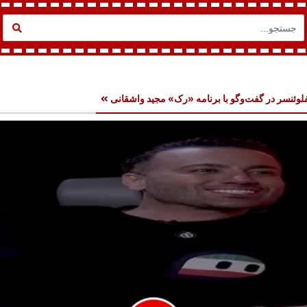
فلوئنسر در گفت‌وگو با برنامه «رک» مجید واشقانی