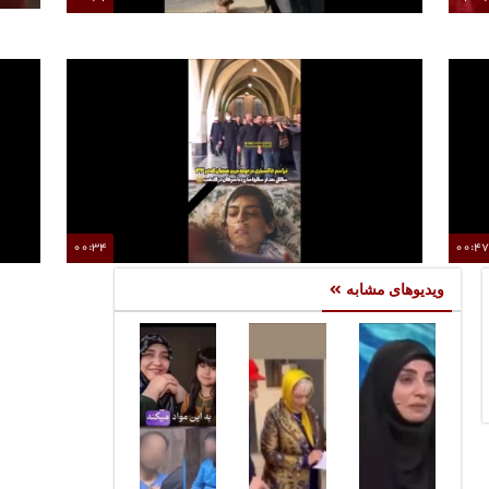
ه
نقش‌آفرینی روزبه حصاری بدون بدلکار در سریال «رویای
نیمه‌شب»
00:34
00:4
ای
مراسم خاکسپاری مریم همتیان با حضور هنرمندان برگزار
سکا
ویدیوهای مشابه
شد