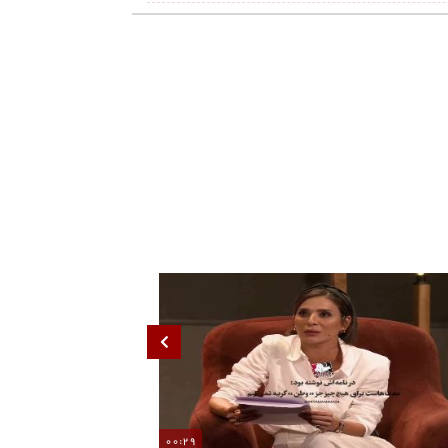
90%
00:29