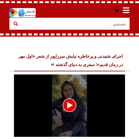
اجراى شنیدنی و پرخاطره نیایش میرزاپور از شعر «اول مهر
در زمان قدیم»؛ سفری به دنیای گذشته