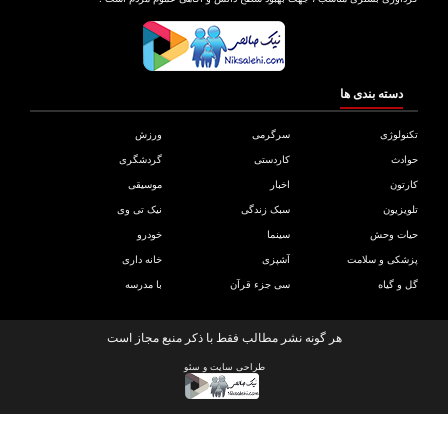
دسته بندی ها
ولوژی
سرگرمی
ورزش
دث
کاردستی
گردشگری
تون
اخبار
موسیقی
یزیون
سبک زندگی
نیک تی وی
ات وحش
سینما
خودرو
کی و سلامت
آشپزی
خانه داری
و گیاه
سی جزء قرآن
با مدرسه
هر گونه نشر مطالب فقط با ذکر منبع مجاز است
طراحی سایت
و
سئو