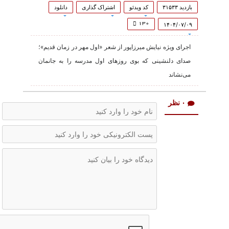
0
seconds
بازدید ۳۱۵۳۳
کد ویدئو
اشتراک گذاری
دانلود
of
1
۱۳۰
۱۴۰۴/۰۷/۰۹
minute,
58
اجرای ویژه نیایش میرزاپور از شعر «اول مهر در زمان قدیم»؛
seconds
صدای دلنشینی که بوی روزهای اول مدرسه را به جانمان
می‌نشاند
۰ نظر