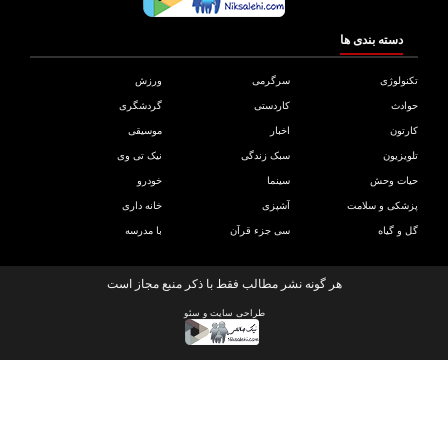
دسته بندی ها
ولوژی
سرگرمی
ورزش
دث
کاردستی
گردشگری
تون
اخبار
موسیقی
یزیون
سبک زندگی
نیک تی وی
ات وحش
سینما
خودرو
کی و سلامت
آشپزی
خانه داری
و گیاه
سی جزء قرآن
با مدرسه
هر گونه نشر مطالب فقط با ذکر منبع مجاز است
طراحی سایت
و
سئو