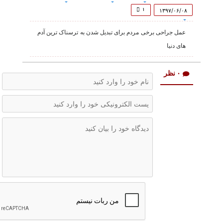
of
1
۱
۱۳۹۷/۰۶/۰۸
minute,
1
عمل جراحی برخی مردم برای تبدیل شدن به ترسناک ترین آدم
second
های دنیا
۰ نظر