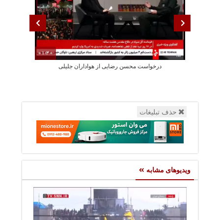
01:40
درخواست محسن رضایی از هواداران جلیلی
پزشکیان: استع
حذف تبلیغات
ویدیوهای مشابه