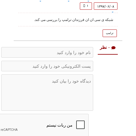
of
1
۱
۱۳۹۷/۰۶/۰۸
minute,
32
شبکه ی سی ان ان فرزندان ترامپ را بررسی می کند.
seconds
ترامپ
۰ نظر