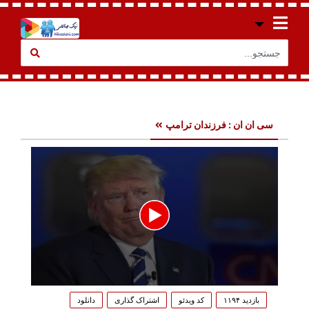
سی ان ان : فرزندان ترامپ
0
seconds
بازدید ۱۱۹۴
کد ویدئو
اشتراک گذاری
دانلود