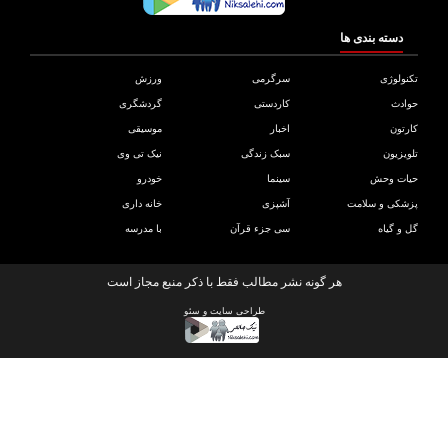
دسته بندی ها
ولوژی
سرگرمی
ورزش
دث
کاردستی
گردشگری
تون
اخبار
موسیقی
یزیون
سبک زندگی
نیک تی وی
ات وحش
سینما
خودرو
کی و سلامت
آشپزی
خانه داری
و گیاه
سی جزء قرآن
با مدرسه
هر گونه نشر مطالب فقط با ذکر منبع مجاز است
طراحی سایت
و
سئو