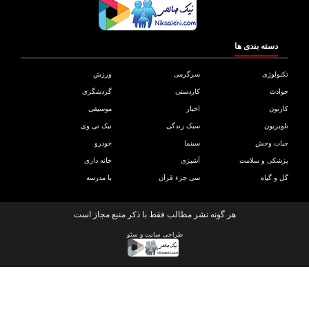
دسته بندی ها
ولوژی
سرگرمی
ورزش
دث
کاردستی
گردشگری
تون
اخبار
موسیقی
یزیون
سبک زندگی
نیک تی وی
ات وحش
سینما
خودرو
کی و سلامت
آشپزی
خانه داری
و گیاه
سی جزء قرآن
با مدرسه
هر گونه نشر مطالب فقط با ذکر منبع مجاز است
طراحی سایت
و
سئو