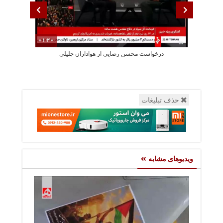
01:40
درخواست محسن رضایی از هواداران جلیلی
پزشکیان: استع
حذف تبلیغات
ویدیوهای مشابه