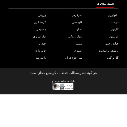
دسته بندی ها
ولوژی
سرگرمی
ورزش
دث
کاردستی
گردشگری
تون
اخبار
موسیقی
یزیون
سبک زندگی
نیک تی وی
ات وحش
سینما
خودرو
کی و سلامت
آشپزی
خانه داری
و گیاه
سی جزء قرآن
با مدرسه
هر گونه نشر مطالب فقط با ذکر منبع مجاز است
طراحی سایت
و
سئو