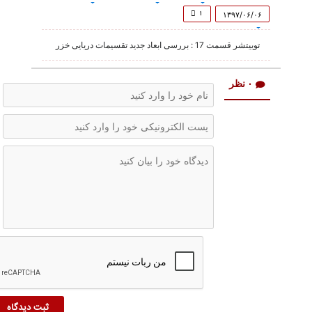
of
15
۱
۱۳۹۷/۰۶/۰۶
minutes,
30
توییتشر قسمت 17 : بررسی ابعاد جدید تقسیمات دریایی خزر
seconds
۰ نظر