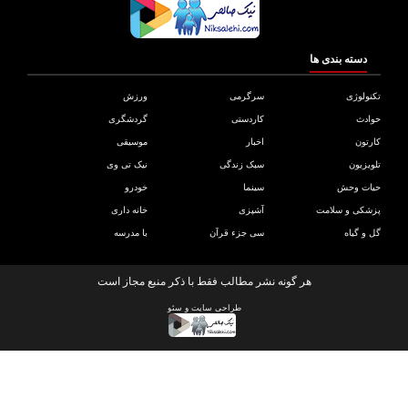
دسته بندی ها
ولوژی
سرگرمی
ورزش
دث
کاردستی
گردشگری
تون
اخبار
موسیقی
یزیون
سبک زندگی
نیک تی وی
ات وحش
سینما
خودرو
کی و سلامت
آشپزی
خانه داری
و گیاه
سی جزء قرآن
با مدرسه
هر گونه نشر مطالب فقط با ذکر منبع مجاز است
طراحی سایت
و
سئو