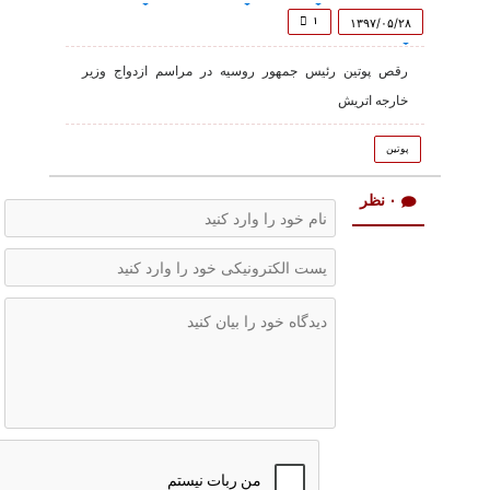
of
1
۱
۱۳۹۷/۰۵/۲۸
minute,
6
رقص پوتین رئیس جمهور روسیه در مراسم ازدواج وزیر
seconds
خارجه اتریش
پوتین
۰ نظر