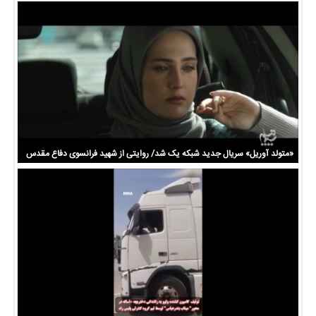
«متولد آوریل» سریال جدید شبکه یک شد/ روایتی از شهید فرانسوی دفاع مقدس