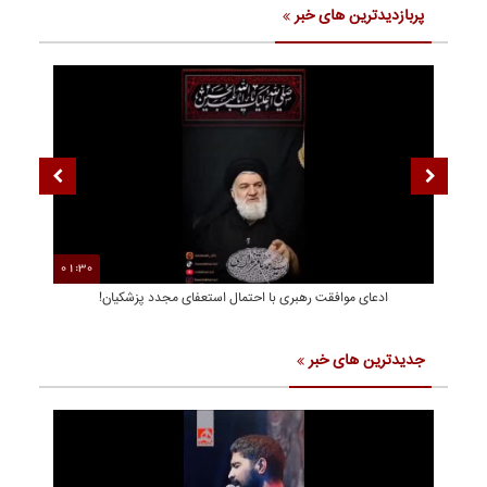
پربازدیدترین های خبر
01:30
00
ادعای موافقت رهبری با احتمال استعفای مجدد پزشکیان!
جدیدترین های خبر