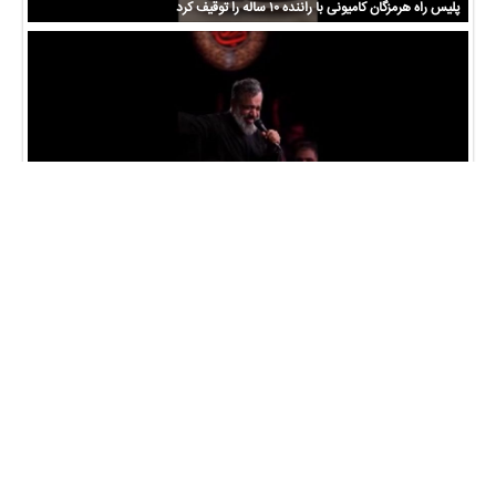
پلیس راه هرمزگان کامیونی با راننده ۱۰ ساله را توقیف کرد
بغض و گریه شدید قالیباف با مداحی محمود کریمی