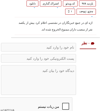
0
seconds
بازدید ۹۷۸
کد ویدئو
اشتراک گذاری
دانلود
of
1
۱
۱۳۹۷/۰۵/۲۲
minute,
38
اژه ای در جمع خبرنگاران در نشتسی اعلام کرد بیش از یکصد
seconds
نفر از منصب داران ممنوع الخروج شده اند.
۰ نظر