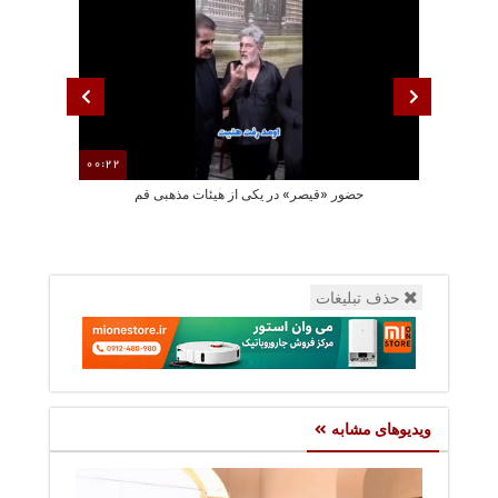
00:22
حضور «قیصر» در یکی از هیئات مذهبی قم
مصطفی راغب قط
حذف تبلیغات
ویدیوهای مشابه