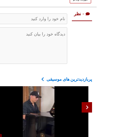
۰ نظر
پربازدیدترین های موسیقی