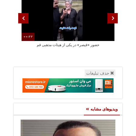
00:22
حضور «قیصر» در یکی از هیئات مذهبی قم
مصطفی راغب قط
حذف تبلیغات
ویدیوهای مشابه