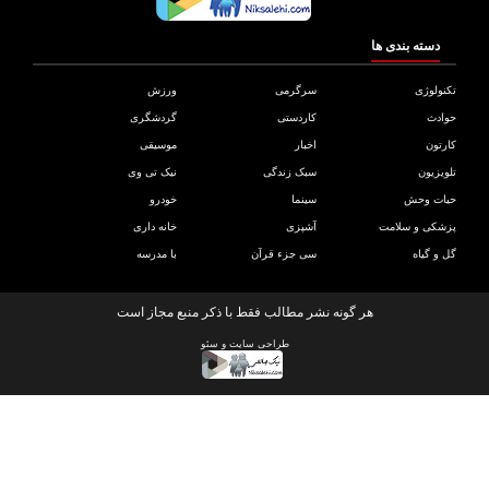
دسته بندی ها
ولوژی
سرگرمی
ورزش
دث
کاردستی
گردشگری
تون
اخبار
موسیقی
یزیون
سبک زندگی
نیک تی وی
ات وحش
سینما
خودرو
کی و سلامت
آشپزی
خانه داری
و گیاه
سی جزء قرآن
با مدرسه
هر گونه نشر مطالب فقط با ذکر منبع مجاز است
طراحی سایت
و
سئو