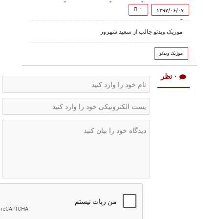
of
1
۱
۱۳۹۷/۰۶/۰۷
minute,
6
موزیک ویدئو جالب از سعید شهروز
seconds
موزیک ویدئو
۰ نظر