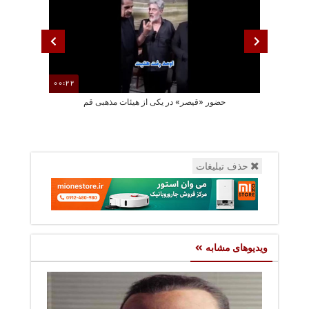
00:22
حضور «قیصر» در یکی از هیئات مذهبی قم
مصطفی راغب قط
حذف تبلیغات
ویدیوهای مشابه