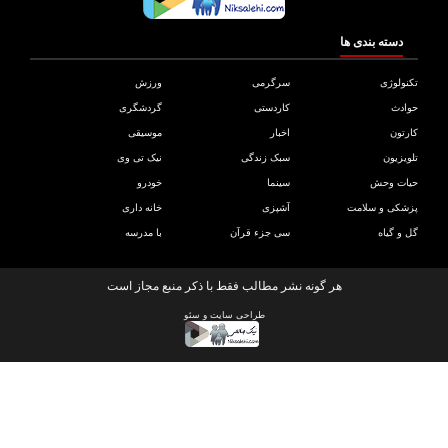
دسته بندی ها
ولوژی
سرگرمی
ورزش
دث
کاردستی
گردشگری
تون
اخبار
موسیقی
یزیون
سبک زندگی
نیک تی وی
ات وحش
سینما
خودرو
کی و سلامت
آشپزی
خانه داری
و گیاه
سی جزء قرآن
با مدرسه
هر گونه نشر مطالب فقط با ذکر منبع مجاز است
طراحی سایت
و
سئو