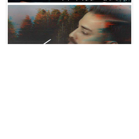
موزیک ویدیوی زندگی ادامه داره بسیار زیبا از بابک جهانبخش