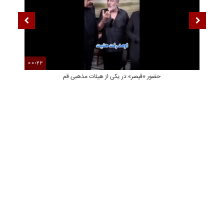
00:22
01
حضور «قیصر» در یکی از هیئات مذهبی قم