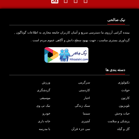
نیک صالحی
نده گرامی آرزوی ما دسترسی سریع و آسان کاربران جامعه مجازی به اطلاعات گوناگون ,
اوری بستری مناسب ، جهت بهبود سطح دانش و آگاهی عموم مردم است .
دسته بندی ها
ولوژی
سرگرمی
ورزش
دث
کاردستی
گردشگری
تون
اخبار
موسیقی
یزیون
سبک زندگی
نیک تی وی
ات وحش
سینما
خودرو
کی و سلامت
آشپزی
خانه داری
و گیاه
سی جزء قرآن
با مدرسه