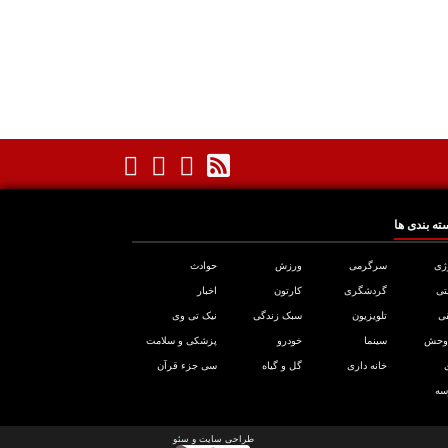
ته بندی ها
ژی
سرگرمی
ورزش
حوادث
تی
گردشگری
کارتون
اخبار
ی
تلویزیون
سبک زندگی
نیک تی وی
 وحش
سینما
خودرو
پزشکی و سلامت
خانه داری
گل و گیاه
سی جزء قرآن
سه
طراحی سایت
و
سئو