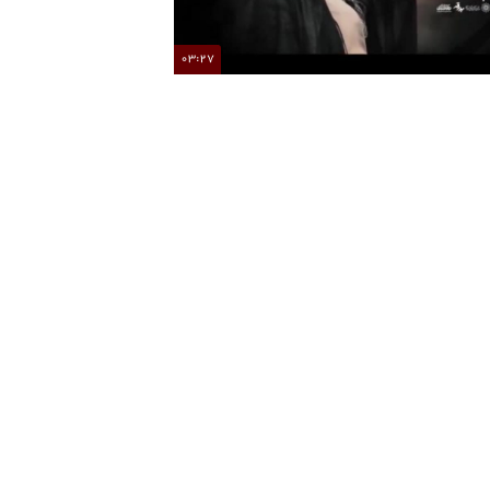
03:27
صطفی راغب قطعه «وداع» را برای رهبر شهید خواند
محسن چاوشی این 