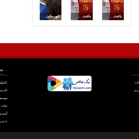
باخت
باخت
قهرمانی
بسکتبالی
بسکتبالی
والیبالیستان
های ایران
های ایران
با برد مقابل
مقابل چین
مقابل چین
کره در
جاکارتا
دس
عات
تکنولو
ردم
کاردس
موسیق
حیات
آشپزی
با مدر