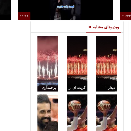
00:22
01:3
حضور «قیصر» در یکی از هیئات مذهبی قم
م
ویدیوهای مشابه
دیدار
گزیده ای از
پرچمداری
فاتحان
مراسم
ندا
جاکارتا با
احتتامیه
شهسواری
رهبر
جاکارتا
در اختتامیه
جاکارتا