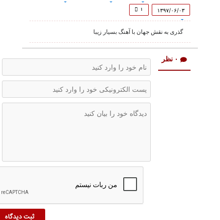
of
2
۱
۱۳۹۷/۰۶/۰۳
minutes,
48
گذری به نقش جهان با آهنگ بسیار زیبا
seconds
۰ نظر