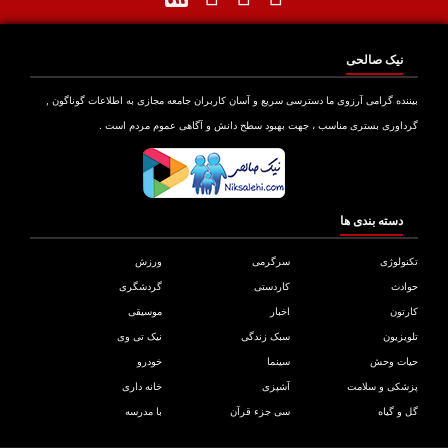
نیک صالحی
نده گرامی آرزوی ما دسترسی سریع و آسان کاربران جامعه مجازی به اطلاعات گوناگون ,
اوری بستری مناسب ، جهت بهبود سطح دانش و آگاهی عموم مردم است .
دسته بندی ها
ولوژی
سرگرمی
ورزش
دث
کاردستی
گردشگری
تون
اخبار
موسیقی
یزیون
سبک زندگی
نیک تی وی
ات وحش
سینما
خودرو
کی و سلامت
آشپزی
خانه داری
و گیاه
سی جزء قرآن
با مدرسه