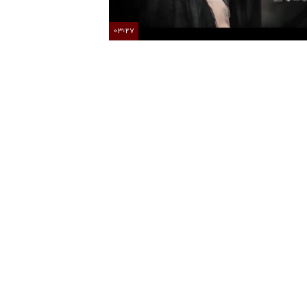
03:27
صطفی راغب قطعه «وداع» را برای رهبر شهید خواند
محسن چاوشی این 