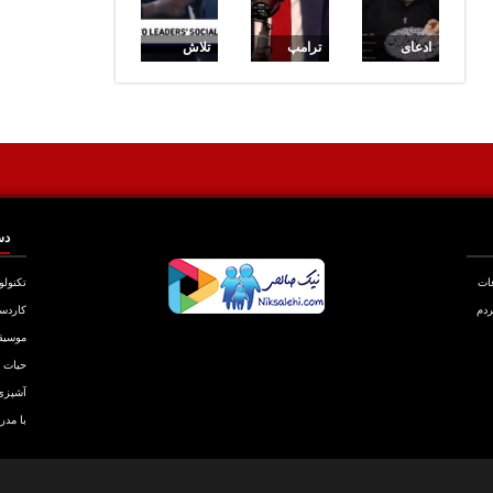
ادعای
ترامپ
تلاش
موافقت
آزادسازی
ناموفق
رهبری با
پول بلوکه
مکرون
احتمال
شده ایران
برای
استعفای
را مشروط
بوسیدن
مجدد
کرد
دست بانوی
پزشکیان!
اول ترکیه
دس
عات
تکنولو
ردم
کاردس
موسیق
حیات
آشپزی
با مدر