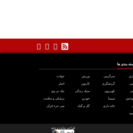
ته بندی ها
ژی
سرگرمی
ورزش
حوادث
تی
گردشگری
کارتون
اخبار
ی
تلویزیون
سبک زندگی
نیک تی وی
 وحش
سینما
خودرو
پزشکی و سلامت
خانه داری
گل و گیاه
سی جزء قرآن
سه
طراحی سایت
و
سئو