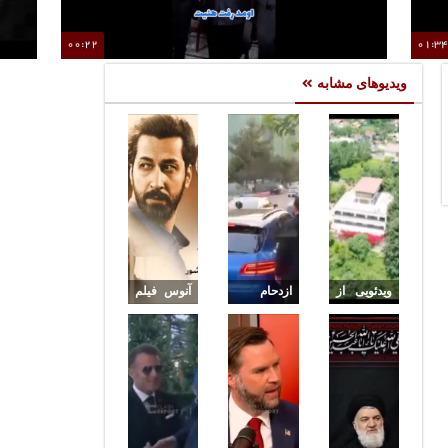
00:22
01:3
حضور «قیصر» در یکی از هیئات مذهبی قم
م
ویدیوهای مشابه
ویدئویی از
ازدحام
آنوس فیلم
ویلای علی
جمعیت در
«زنده‌شور»
کریمی که
ورود علی
با بازی
به تازگی
دایی به تالار
بهرام
کشف و
وحدت
افشاری و
توقیف شد
حامد بهداد