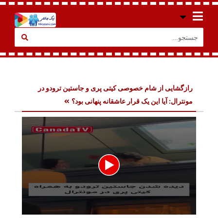
رازگشایی از شام خصوصی کیتی پری و جاستین ترودو در
مونترال: آیا این یک قرار عاشقانه پنهانی بود؟