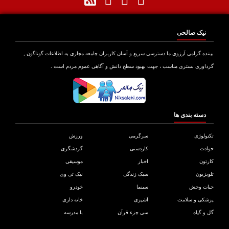
نیک صالحی
نده گرامی آرزوی ما دسترسی سریع و آسان کاربران جامعه مجازی به اطلاعات گوناگون ,
اوری بستری مناسب ، جهت بهبود سطح دانش و آگاهی عموم مردم است .
دسته بندی ها
ولوژی
سرگرمی
ورزش
دث
کاردستی
گردشگری
تون
اخبار
موسیقی
یزیون
سبک زندگی
نیک تی وی
ات وحش
سینما
خودرو
کی و سلامت
آشپزی
خانه داری
و گیاه
سی جزء قرآن
با مدرسه