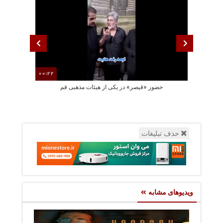
00:22
حضور «قیصر» در یکی از هیئات مذهبی قم
مصطفی راغب قط
حذف تبلیغات
ویدیوهای مشابه