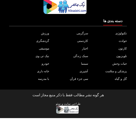
دسته بندی ها
ولوژی
سرگرمی
ورزش
دث
کاردستی
گردشگری
تون
اخبار
موسیقی
یزیون
سبک زندگی
نیک تی وی
ات وحش
سینما
خودرو
کی و سلامت
آشپزی
خانه داری
و گیاه
سی جزء قرآن
با مدرسه
هر گونه نشر مطالب فقط با ذکر منبع مجاز است
طراحی سایت
و
سئو