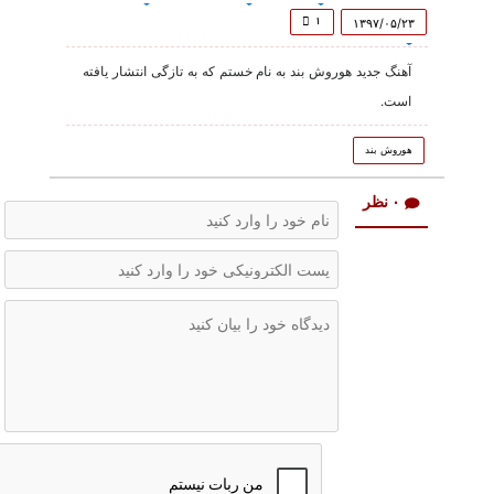
of
59
۱
۱۳۹۷/۰۵/۲۳
seconds
آهنگ جدید هوروش بند به نام خستم که به تازگی انتشار یافته
است.
هوروش بند
۰ نظر