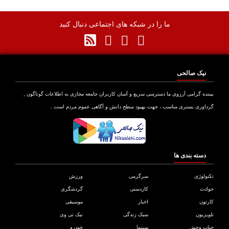
ما را در شبکه های اجتماعی دنبال کنید
نیک صالحی
نده گرامی آرزوی ما دسترسی سریع و آسان کاربران جامعه مجازی به اطلاعات گوناگون ,
اوری بستری مناسب ، جهت بهبود سطح دانش و آگاهی عموم مردم است .
دسته بندی ها
ولوژی
سرگرمی
ورزش
دث
کاردستی
گردشگری
تون
اخبار
موسیقی
یزیون
سبک زندگی
نیک تی وی
ات وحش
سینما
خودرو