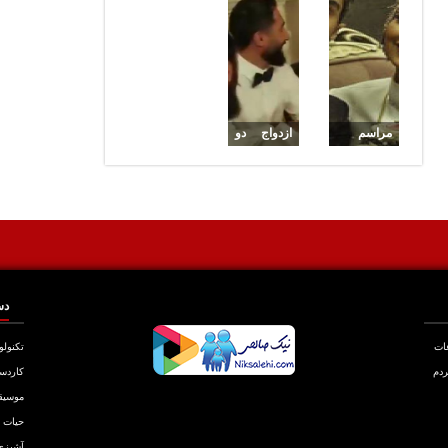
دختر آبی
هادی
کجا آغاز
کاظمی
شد
مراسم
ازدواج دو
ازدواج
بازیگر
سمانه
سینما هادی
پاکدل و
کاظمی و
هادی
سمانه
کاظمی
پاکدل
دس
عات
تکنولو
ردم
کاردس
موسیق
حیات
آشپزی