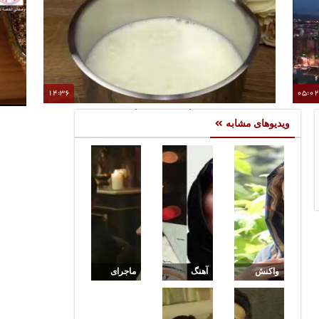
14:36
05:0
طرز تهیه بستنی کیم
طر
ویدیوهای مشابه
واکنش
آهنگ
ماجرای
سمانه
خواندن
عاشقی
پاکدل به
سمانه
سمانه و
خودسوزی
پاکدل برای
هادی از