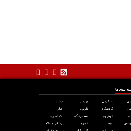
ته بندی ها
ژی
سرگرمی
ورزش
حوادث
تی
گردشگری
کارتون
اخبار
ی
تلویزیون
سبک زندگی
نیک تی وی
 وحش
سینما
خودرو
پزشکی و سلامت
خانه داری
گل و گیاه
سی جزء قرآن