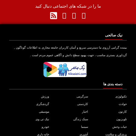
ما را در شبکه های اجتماعی دنبال کنید
نیک صالحی
نده گرامی آرزوی ما دسترسی سریع و آسان کاربران جامعه مجازی به اطلاعات گوناگون ,
اوری بستری مناسب ، جهت بهبود سطح دانش و آگاهی عموم مردم است .
دسته بندی ها
ولوژی
سرگرمی
ورزش
دث
کاردستی
گردشگری
تون
اخبار
موسیقی
یزیون
سبک زندگی
نیک تی وی
ات وحش
سینما
خودرو
کی و سلامت
آشپزی
خانه داری