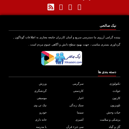
نیک صالحی
نده گرامی آرزوی ما دسترسی سریع و آسان کاربران جامعه مجازی به اطلاعات گوناگون ,
اوری بستری مناسب ، جهت بهبود سطح دانش و آگاهی عموم مردم است .
دسته بندی ها
ولوژی
سرگرمی
ورزش
دث
کاردستی
گردشگری
تون
اخبار
موسیقی
یزیون
سبک زندگی
نیک تی وی
ات وحش
سینما
خودرو
کی و سلامت
آشپزی
خانه داری
و گیاه
سی جزء قرآن
با مدرسه