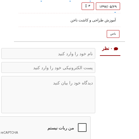
of
3
۴
۱۳۹۷/۰۵/۲۹
minutes,
25
آموزش طراحی و کاشت ناخن
seconds
ناخن
۰ نظر