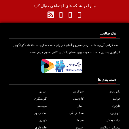
ما را در شبکه های اجتماعی دنبال کنید
نیک صالحی
نده گرامی آرزوی ما دسترسی سریع و آسان کاربران جامعه مجازی به اطلاعات گوناگون ,
اوری بستری مناسب ، جهت بهبود سطح دانش و آگاهی عموم مردم است .
دسته بندی ها
ولوژی
سرگرمی
ورزش
دث
کاردستی
گردشگری
تون
اخبار
موسیقی
یزیون
سبک زندگی
نیک تی وی
ات وحش
سینما
خودرو
کی و سلامت
آشپزی
خانه داری