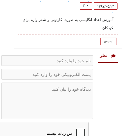
of
4
۴
۱۳۹۷/۰۵/۲۴
minutes,
47
آموزش اعداد انگلیسی به صورت کارتونی و شعر واره برای
seconds
کودکان
انیمیشن
۰ نظر