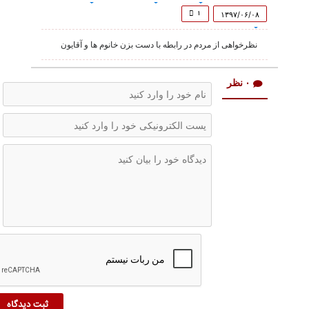
of
1
۱
۱۳۹۷/۰۶/۰۸
minute,
48
نظرخواهی از مردم در رابطه با دست بزن خانوم ها و آقایون
seconds
۰ نظر