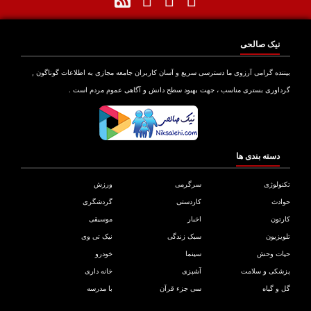
نیک صالحی
نده گرامی آرزوی ما دسترسی سریع و آسان کاربران جامعه مجازی به اطلاعات گوناگون ,
اوری بستری مناسب ، جهت بهبود سطح دانش و آگاهی عموم مردم است .
دسته بندی ها
ولوژی
سرگرمی
ورزش
دث
کاردستی
گردشگری
تون
اخبار
موسیقی
یزیون
سبک زندگی
نیک تی وی
ات وحش
سینما
خودرو
کی و سلامت
آشپزی
خانه داری
و گیاه
سی جزء قرآن
با مدرسه