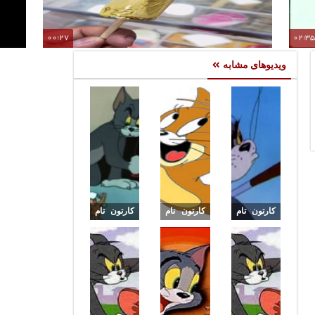
00:27
02:3
بستنی با روکش طلا در هند / تجربه‌ای لوکس و شگفت‌انگیز با
ویدیوهای مشابه
تیپ و استایل خاص بستنی‌فروشان طلایی
کارتون تام
کارتون تام
کارتون تام
وجری 14
وجری 13
وجری 12