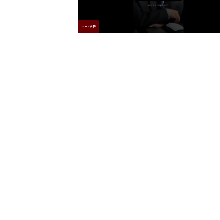
00:44
فواید روزه از دیگاه دکتر حسین الهی قمشه ای
انیمیشن گوسفند زبل و