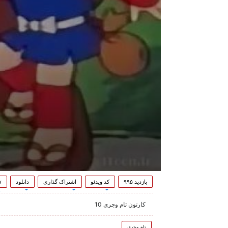
بازدید ۹۹۵
کد ویدئو
اشتراک گذاری
دانلود
۷
کارتون تام وجری 10
تام وجری