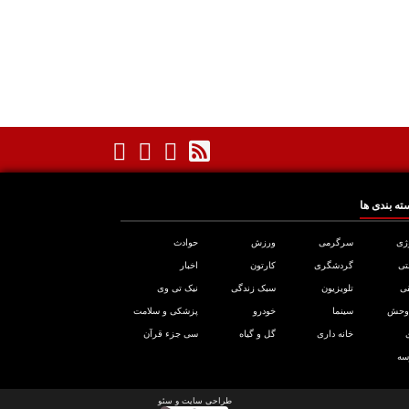
ته بندی ها
ژی
سرگرمی
ورزش
حوادث
تی
گردشگری
کارتون
اخبار
ی
تلویزیون
سبک زندگی
نیک تی وی
 وحش
سینما
خودرو
پزشکی و سلامت
خانه داری
گل و گیاه
سی جزء قرآن
سه
طراحی سایت
و
سئو