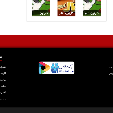
کارتون تام
کارتون تام
کارتون
وجری 11
وجری 1
زیبای جالب
تام وجری
دس
عات
تکنولو
ردم
کاردس
موسیق
حیات
آشپزی
با مدر