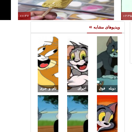
00:27
02:3
بستنی با روکش طلا در هند / تجربه‌ای لوکس و شگفت‌انگیز با
ویدیوهای مشابه
تیپ و استایل خاص بستنی‌فروشان طلایی
دوبله فوق
اجرای
تام و جری
العاده
چالش
قسمت 15
کارتون تام
رقص سنی
و جری
دییلر توسط
توسط این
تام و جری
افراد