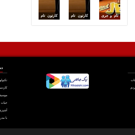
تام و جری
کارتون تام
کارتون تام
قسمت 37
وجری 15
وجری 8
دس
عات
تکنولو
ردم
کاردس
موسیق
حیات
آشپزی
با مدر