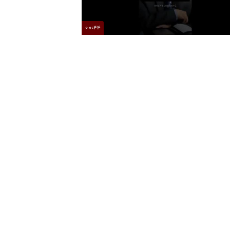
00:44
فواید روزه از دیگاه دکتر حسین الهی قمشه ای
انیمیشن گوسفند زبل و