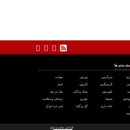
ته بندی ها
ژی
سرگرمی
ورزش
حوادث
تی
گردشگری
کارتون
اخبار
ی
تلویزیون
سبک زندگی
نیک تی وی
 وحش
سینما
خودرو
پزشکی و سلامت
خانه داری
گل و گیاه
سی جزء قرآن
سه
طراحی سایت
و
سئو