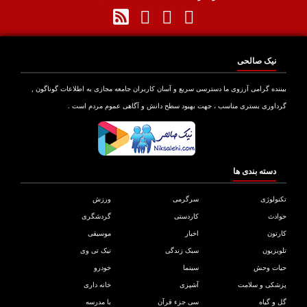
نیک صالحی
نده گرامی آرزوی ما دسترسی سریع و آسان کاربران جامعه مجازی به اطلاعات گوناگون ,
اوری بستری مناسب ، جهت بهبود سطح دانش و آگاهی عموم مردم است .
دسته بندی ها
ولوژی
سرگرمی
ورزش
دث
کاردستی
گردشگری
تون
اخبار
موسیقی
یزیون
سبک زندگی
نیک تی وی
ات وحش
سینما
خودرو
کی و سلامت
آشپزی
خانه داری
و گیاه
سی جزء قرآن
با مدرسه