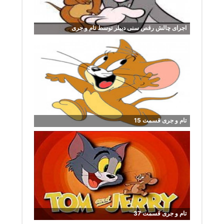
اجرای چالش رقص سنی دییلر توسط تام و جری
تام و جری قسمت 15
تام و جری قسمت 37