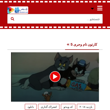
کارتون تام وجری 5
0
seconds
بازدید ۲۰۱۸
کد ویدئو
اشتراک گذاری
دانلود