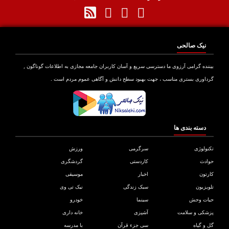
نیک صالحی
نده گرامی آرزوی ما دسترسی سریع و آسان کاربران جامعه مجازی به اطلاعات گوناگون ,
اوری بستری مناسب ، جهت بهبود سطح دانش و آگاهی عموم مردم است .
دسته بندی ها
ولوژی
سرگرمی
ورزش
دث
کاردستی
گردشگری
تون
اخبار
موسیقی
یزیون
سبک زندگی
نیک تی وی
ات وحش
سینما
خودرو
کی و سلامت
آشپزی
خانه داری
و گیاه
سی جزء قرآن
با مدرسه