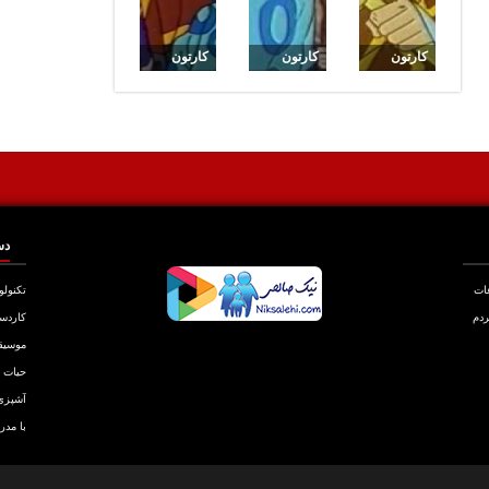
کارتون
کارتون
کارتون
میتی کمان
میتی کمان
میتی کمان
: قسمت
: قسمت
:قسمت
27
29
30
دس
عات
تکنولو
ردم
کاردس
موسیق
حیات
آشپزی
با مدر