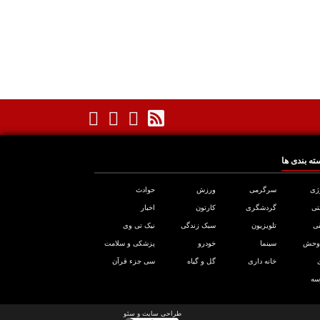
ته بندی ها
ژی
سرگرمی
ورزش
حوادث
تی
گردشگری
کارتون
اخبار
ی
تلویزیون
سبک زندگی
نیک تی وی
 وحش
سینما
خودرو
پزشکی و سلامت
خانه داری
گل و گیاه
سی جزء قرآن
سه
طراحی سایت
و
سئو