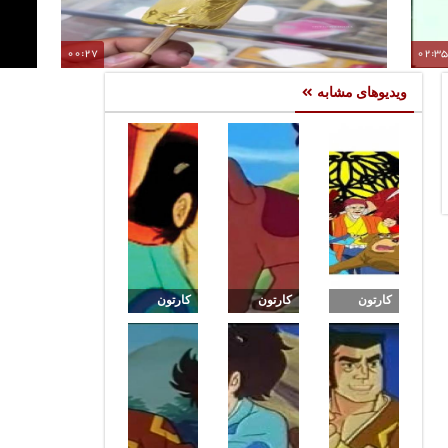
00:27
02:3
بستنی با روکش طلا در هند / تجربه‌ای لوکس و شگفت‌انگیز با
ویدیوهای مشابه
تیپ و استایل خاص بستنی‌فروشان طلایی
کارتون
کارتون
کارتون
میتی کمان
میتی کمان
میتی کمان
: قسمت
:قسمت
:قسمت
31
32
33