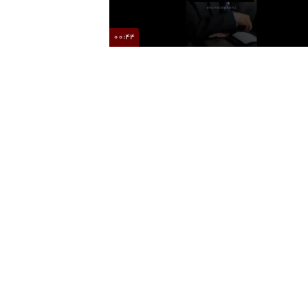
00:44
فواید روزه از دیگاه دکتر حسین الهی قمشه ای
انیمیشن گوسفند زبل و