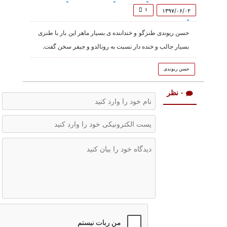
of
1
۱
۱۳۹۷/۰۶/۰۲
minute,
7
حسن ریوندی طنزگو و خنداننده ی بسیار ماهر این بار با طنزی
seconds
بسیار جالب و خنده دار نسبت به رونالدو و جیفر سخن گفت.
حسن ریوندی
۰ نظر