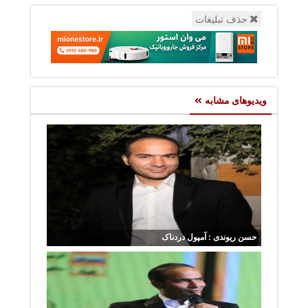
حذف تبلیغات
ویدیوهای مشابه
حسن ریوندی : آمپول دردناک