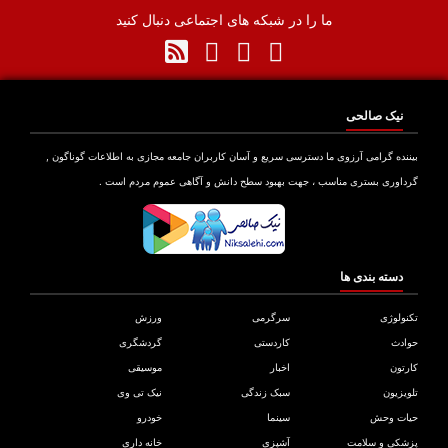
ما را در شبکه های اجتماعی دنبال کنید
نیک صالحی
نده گرامی آرزوی ما دسترسی سریع و آسان کاربران جامعه مجازی به اطلاعات گوناگون ,
اوری بستری مناسب ، جهت بهبود سطح دانش و آگاهی عموم مردم است .
دسته بندی ها
ولوژی
سرگرمی
ورزش
دث
کاردستی
گردشگری
تون
اخبار
موسیقی
یزیون
سبک زندگی
نیک تی وی
ات وحش
سینما
خودرو
کی و سلامت
آشپزی
خانه داری