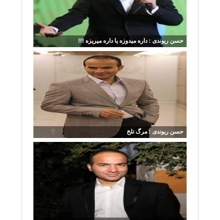
حسن ریوندی : داره میدوزه یا داره میریزه !!!
حسن ریوندی : مرگ تلخ