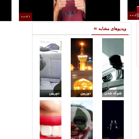
00:2
00:21
تغییر کامل چهره در چند ثانیه ، احتمالا بزهکاران، مهم‌ترین
ن
ویدیوهای مشابه
مشتریان آن خواهند بود !
شوکه شدن
دوربین
دوربین
مالک خانه
مخفی در
مخفی
و همسرش
حرم امام
راننده
با بازبینی
رضا !!!
اسنپ از
دوربین
گرمای هوا
مداربسته
یک خانه!!!