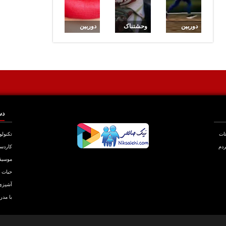
دوربین
وحشتناک
دوربین
مخفی این
ترین
مخفی
قسمت
دوربین
ایرانی : سر
مرده
مخفی
بریدن
متحرک
همسر
دس
عات
تکنولو
ردم
کاردس
موسیق
حیات
آشپزی
با مدر