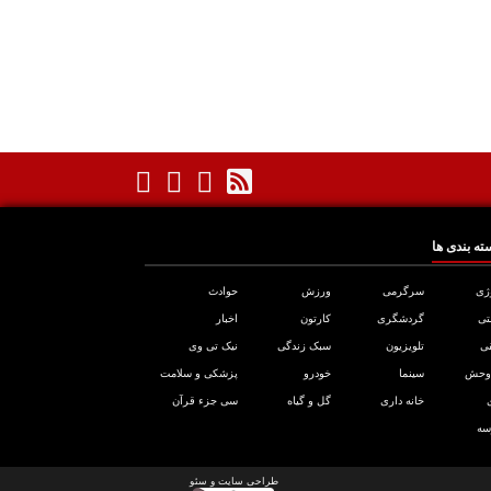
ته بندی ها
ژی
سرگرمی
ورزش
حوادث
تی
گردشگری
کارتون
اخبار
ی
تلویزیون
سبک زندگی
نیک تی وی
 وحش
سینما
خودرو
پزشکی و سلامت
خانه داری
گل و گیاه
سی جزء قرآن
سه
طراحی سایت
و
سئو