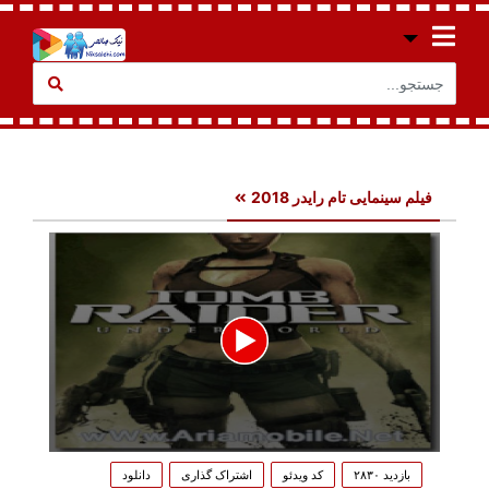
فیلم سینمایی تام رایدر 2018
0
seconds
بازدید ۲۸۳۰
کد ویدئو
اشتراک گذاری
دانلود