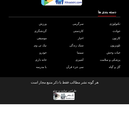
دسته بندی ها
ولوژی
سرگرمی
ورزش
دث
کاردستی
گردشگری
تون
اخبار
موسیقی
یزیون
سبک زندگی
نیک تی وی
ات وحش
سینما
خودرو
کی و سلامت
آشپزی
خانه داری
و گیاه
سی جزء قرآن
با مدرسه
هر گونه نشر مطالب فقط با ذکر منبع مجاز است
طراحی سایت
و
سئو