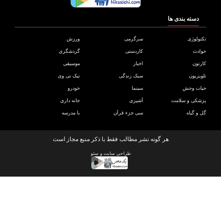
دسته بندی ها
ولوژی
سرگرمی
ورزش
دث
کاردستی
گردشگری
تون
اخبار
موسیقی
یزیون
سبک زندگی
نیک تی وی
ات وحش
سینما
خودرو
کی و سلامت
آشپزی
خانه داری
و گیاه
سی جزء قرآن
با مدرسه
هر گونه نشر مطالب فقط با ذکر منبع مجاز است
طراحی سایت
و
سئو