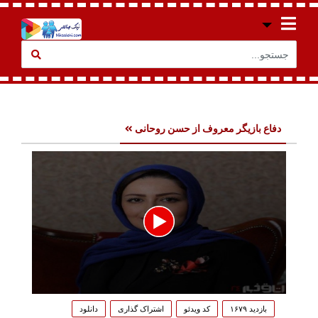
دفاع بازیگر معروف از حسن روحانی
0
seconds
بازدید ۱۶۷۹
کد ویدئو
اشتراک گذاری
دانلود