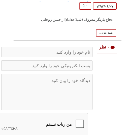
of
58
۱
۱۳۹۷/۰۶/۰۷
seconds
دفاع بازیگر معروف (شیلا خداداد)از حسن روحانی
شیلا خداداد
۰ نظر