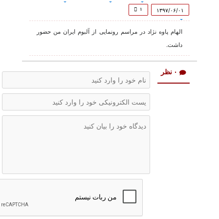
of
6
۱
۱۳۹۷/۰۶/۰۱
minutes,
19
الهام پاوه نژاد در مراسم رونمایی از آلبوم ایران من حضور
seconds
داشت.
۰ نظر