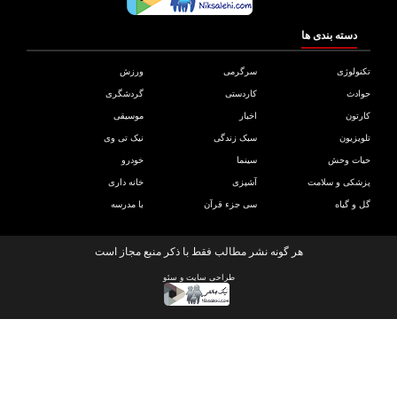
دسته بندی ها
ولوژی
سرگرمی
ورزش
دث
کاردستی
گردشگری
تون
اخبار
موسیقی
یزیون
سبک زندگی
نیک تی وی
ات وحش
سینما
خودرو
کی و سلامت
آشپزی
خانه داری
و گیاه
سی جزء قرآن
با مدرسه
هر گونه نشر مطالب فقط با ذکر منبع مجاز است
طراحی سایت
و
سئو