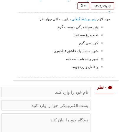
of
41
۲
۱۴۰۴/۰۷/۰۶
seconds
مواد لازم
پنیر برشته گیلانی
براى سه الى چهار نفر:
پنير سياهمزگى دويست گرم
تخم مرغ سه عدد
كره سى گرم
شويد خشك يك قاشق غذاخورى
سير رنده شده سه حبه
و فلفل و زردچوبه...
۰ نظر