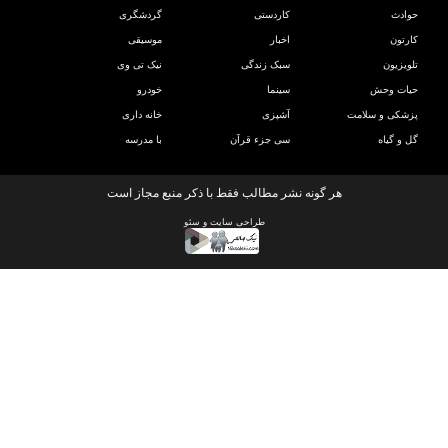
دث
کاردستی
گردشگری
تون
اخبار
موسیقی
یزیون
سبک زندگی
نیک تی وی
ات وحش
سینما
خودرو
کی و سلامت
آشپزی
خانه داری
و گیاه
سی جزء قرآن
با مدرسه
هر گونه نشر مطالب فقط با ذکر منبع مجاز است
طراحی سایت
و
سئو