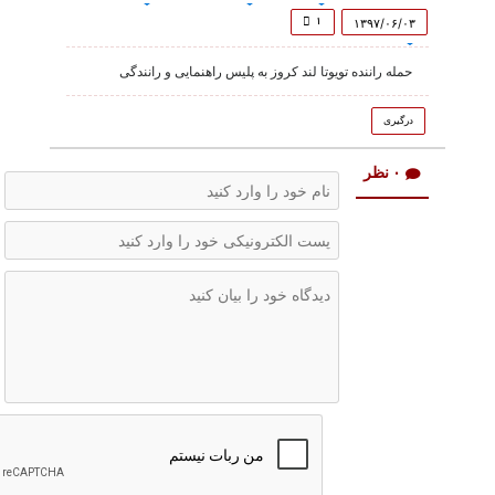
of
46
۱
۱۳۹۷/۰۶/۰۳
seconds
حمله راننده تویوتا لند کروز به پلیس راهنمایی و رانندگی
درگیری
۰ نظر