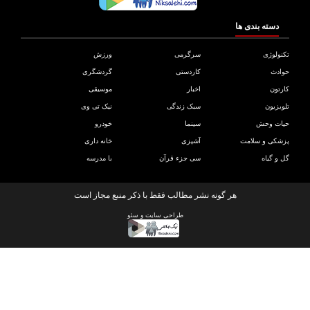
دسته بندی ها
ولوژی
سرگرمی
ورزش
دث
کاردستی
گردشگری
تون
اخبار
موسیقی
یزیون
سبک زندگی
نیک تی وی
ات وحش
سینما
خودرو
کی و سلامت
آشپزی
خانه داری
و گیاه
سی جزء قرآن
با مدرسه
هر گونه نشر مطالب فقط با ذکر منبع مجاز است
طراحی سایت
و
سئو