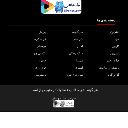
دسته بندی ها
ولوژی
سرگرمی
ورزش
دث
کاردستی
گردشگری
تون
اخبار
موسیقی
یزیون
سبک زندگی
نیک تی وی
ات وحش
سینما
خودرو
کی و سلامت
آشپزی
خانه داری
و گیاه
سی جزء قرآن
با مدرسه
هر گونه نشر مطالب فقط با ذکر منبع مجاز است
طراحی سایت
و
سئو