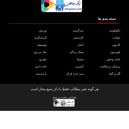
دسته بندی ها
ولوژی
سرگرمی
ورزش
دث
کاردستی
گردشگری
تون
اخبار
موسیقی
یزیون
سبک زندگی
نیک تی وی
ات وحش
سینما
خودرو
کی و سلامت
آشپزی
خانه داری
و گیاه
سی جزء قرآن
با مدرسه
هر گونه نشر مطالب فقط با ذکر منبع مجاز است
طراحی سایت
و
سئو