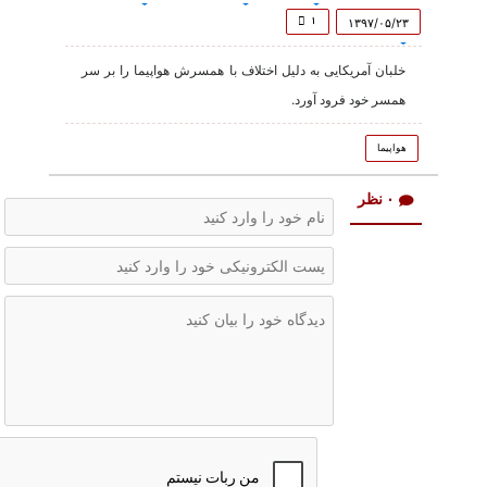
of
56
۱
۱۳۹۷/۰۵/۲۳
seconds
خلبان آمریکایی به دلیل اختلاف با همسرش هواپیما را بر سر
همسر خود فرود آورد.
هواپیما
۰ نظر