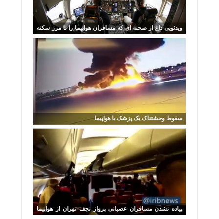
ویدئویی داغ از صحنه ای که مسافران هواپیما را تا مرز سکته
برد!
سقوط وحشتناک یک پزشک با هواپیما
پیاده نشدن مسافران عصبانی پرواز نجف-تهران از هواپیما