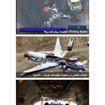
سقوط وحشتناک هواپیما روی خودروها
عوامل مقصر در سقوط هواپیمای تهران - یاسوج